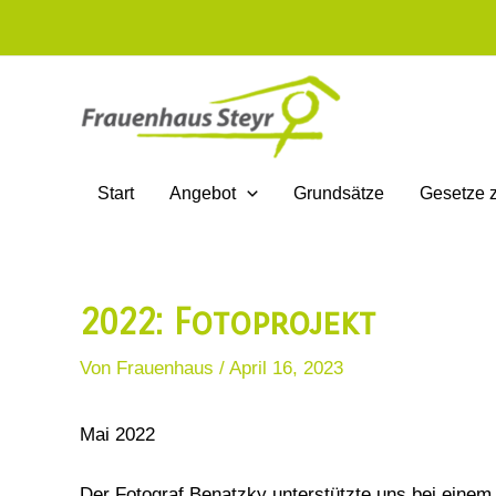
Zum
Inhalt
springen
Start
Angebot
Grundsätze
Gesetze 
2022: Fotoprojekt
Von
Frauenhaus
/
April 16, 2023
Mai 2022
Der Fotograf Benatzky unterstützte uns bei einem 