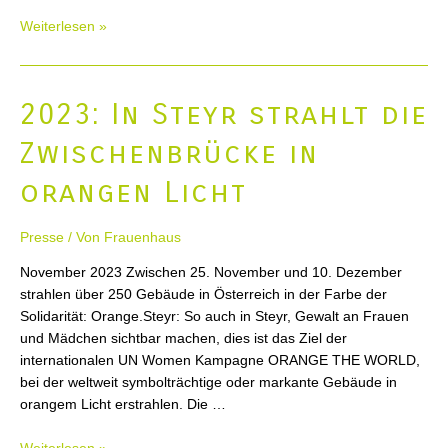
2023:
Weiterlesen »
„Gewalt
ist
keine
2023: In Steyr strahlt die
Lösung“
Zwischenbrücke in
orangen Licht
Presse
/ Von
Frauenhaus
November 2023 Zwischen 25. November und 10. Dezember
strahlen über 250 Gebäude in Österreich in der Farbe der
Solidarität: Orange.Steyr: So auch in Steyr, Gewalt an Frauen
und Mädchen sichtbar machen, dies ist das Ziel der
internationalen UN Women Kampagne ORANGE THE WORLD,
bei der weltweit symbolträchtige oder markante Gebäude in
orangem Licht erstrahlen. Die …
2023: