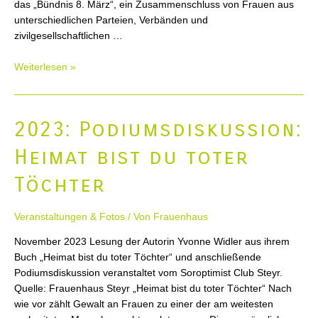
das „Bündnis 8. März“, ein Zusammenschluss von Frauen aus
unterschiedlichen Parteien, Verbänden und
zivilgesellschaftlichen …
2023:
Weiterlesen »
„Orange
the
World“
2023: Podiumsdiskussion:
–
16
Heimat bist du toter
Tage
gegen
Töchter
Gewalt2023:
Veranstaltungen & Fotos
/ Von
Frauenhaus
November 2023 Lesung der Autorin Yvonne Widler aus ihrem
Buch „Heimat bist du toter Töchter“ und anschließende
Podiumsdiskussion veranstaltet vom Soroptimist Club Steyr.
Quelle: Frauenhaus Steyr „Heimat bist du toter Töchter“ Nach
wie vor zählt Gewalt an Frauen zu einer der am weitesten