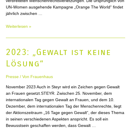
verbreiteten Menschenrechtsverletzungen. Die ursprünglich von
UN-Women ausgehende Kampagne „Orange The World“ findet
jährlich zwischen …
2023:
Weiterlesen »
Podiumsdiskussion:
Heimat
bist
2023: „Gewalt ist keine
du
toter
Lösung“
Töchter
Presse
/ Von
Frauenhaus
November 2023 Auch in Steyr wird ein Zeichen gegen Gewalt
an Frauen gesetzt.STEYR. Zwischen 25. November, dem
internationalen Tag gegen Gewalt an Frauen, und dem 10.
Dezember, dem internationalen Tag der Menschenrechte, liegt
der Aktionszeitraum „16 Tage gegen Gewalt“, der dieses Thema
in seinen verschiedenen Aspekten anspricht. Es soll ein
Bewusstsein geschaffen werden, dass Gewalt …