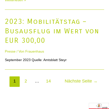
Weiterlesen »
In
Steyr
strahlt
2023: Mobilitätstag –
die
Zwischenbrücke
Busausflug im Wert von
in
orangen
EUR 300,00
Licht
Presse
/ Von
Frauenhaus
September 2023 Quelle: Amtsblatt Steyr
Seitennummerierung
1
2
…
14
Nächste Seite
→
der
Beiträge