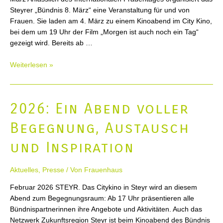
Steyrer „Bündnis 8. März“ eine Veranstaltung für und von
Frauen. Sie laden am 4. März zu einem Kinoabend im City Kino,
bei dem um 19 Uhr der Film „Morgen ist auch noch ein Tag“
gezeigt wird. Bereits ab …
2026:
Weiterlesen »
Internationaler
Frauentag
in
2026: Ein Abend voller
Steyr
Begegnung, Austausch
und Inspiration
Aktuelles
,
Presse
/ Von
Frauenhaus
Februar 2026 STEYR. Das Citykino in Steyr wird an diesem
Abend zum Begegnungsraum: Ab 17 Uhr präsentieren alle
Bündnispartnerinnen ihre Angebote und Aktivitäten. Auch das
Netzwerk Zukunftsregion Steyr ist beim Kinoabend des Bündnis