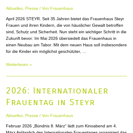
Aktuelles
,
Presse
/ Von
Frauenhaus
April 2026 STEYR. Seit 35 Jahren bietet das Frauenhaus Steyr
Frauen und ihren Kindern, die von häuslicher Gewalt betroffen
sind, Schutz und Sicherheit. Nun steht ein wichtiger Schritt in die
Zukunft bevor: Im Mai 2026 übersiedelt das Frauenhaus in
einen Neubau am Tabor. Mit dem neuen Haus soll insbesondere
für die Kinder ein möglichst geschützter, …
2026
Weiterlesen »
Frauenhaus
Steyr
bittet
2026: Internationaler
um
Spenden
Frauentag in Steyr
für
neue,
Aktuelles
,
Presse
/ Von
Frauenhaus
kindersichere
Ausstattung
Februar 2026 „Bündnis 8. März“ lädt zum Kinoabend am 4.
März Anlässlich des Internationalen Frauentages organisiert das