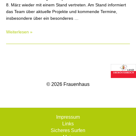
8. März wieder mit einem Stand vertreten. Am Stand informiert
das Team über aktuelle Projekte und kommende Termine,
insbesondere über ein besonderes …
2026:
Weiterlesen »
Ein
Abend
voller
Begegnung,
Austausch
und
Inspiration
© 2026 Frauenhaus
Impressum
Links
Sicheres Surfen